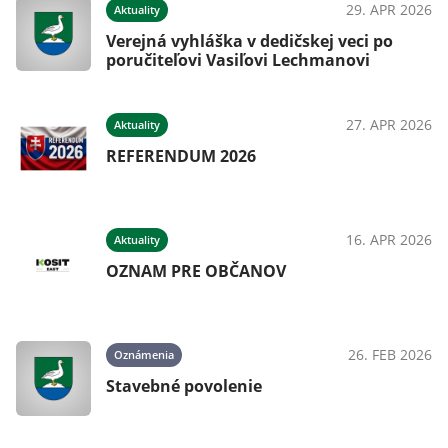
025
29. APR 2026
Aktuality
Verejná vyhláška v dedičskej veci po
poručiteľovi Vasiľovi Lechmanovi
025
27. APR 2026
Aktuality
REFERENDUM 2026
024
16. APR 2026
Aktuality
OZNAM PRE OBČANOV
024
26. FEB 2026
Oznámenia
Stavebné povolenie