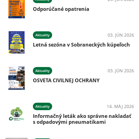
Odporúčané opatrenia
025
03. JÚN 2026
Aktuality
Letná sezóna v Sobraneckých kúpeľoch
025
03. JÚN 2026
Aktuality
a
OSVETA CIVILNEJ OCHRANY
025
14. MÁJ 2026
Aktuality
Informačný leták ako správne nakladať
s odpadovými pneumatikami