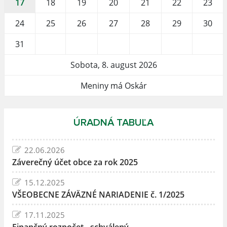
17
18
19
20
21
22
23
24
25
26
27
28
29
30
31
Sobota, 8. august 2026
Meniny má Oskár
ÚRADNÁ TABUĽA
22.06.2026
Záverečný účet obce za rok 2025
15.12.2025
VŠEOBECNE ZÁVÄZNÉ NARIADENIE č. 1/2025
17.11.2025
Finančný rozpočet - schválený