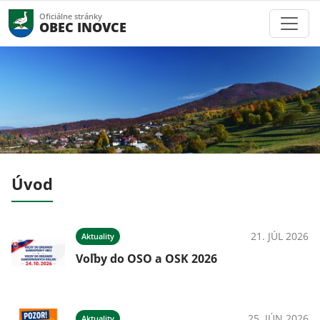
Oficiálne stránky
OBEC INOVCE
Úvod
026
21. JÚL 2026
Aktuality
Voľby do OSO a OSK 2026
025
25. JÚN 2026
Aktuality