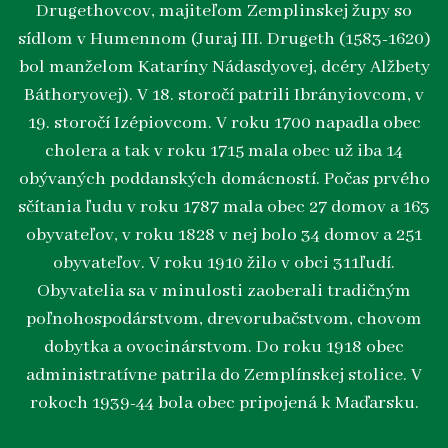
Drugethovcov, majiteľom Zemplinskej župy so
sídlom v Humennom (Juraj III. Drugeth (1583-1620)
bol manželom Kataríny Nádasdyovej, dcéry Alžbety
Báthoryovej). V 18. storočí patrili Ibrányiovcom, v
19. storočí Izépiovcom. V roku 1700 napadla obec
cholera a tak v roku 1715 mala obec už iba 14
obývaných poddanských domácností. Počas prvého
sčítania ľudu v roku 1787 mala obec 27 domov a 163
obyvateľov, v roku 1828 v nej bolo 34 domov a 251
obyvateľov. V roku 1910 žilo v obci 311ľudí.
Obyvatelia sa v minulosti zaoberali tradičným
poľnohospodárstvom, drevorubačstvom, chovom
dobytka a ovocinárstvom. Do roku 1918 obec
administratívne patrila do Zemplínskej stolice. V
rokoch 1939-44 bola obec pripojená k Maďarsku.