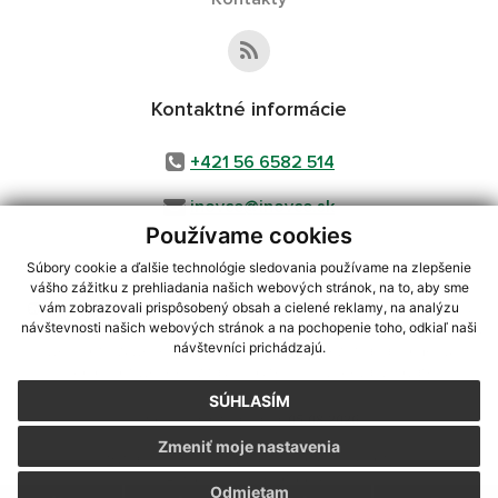
Kontaktné informácie
+421 56 6582 514
inovce@inovce.sk
Používame cookies
Súbory cookie a ďalšie technológie sledovania používame na zlepšenie
vášho zážitku z prehliadania našich webových stránok, na to, aby sme
využite možnosť získavania aktuálnych informácií s využitím RSS
,
vám zobrazovali prispôsobený obsah a cielené reklamy, na analýzu
CMS systém (redakčný) systém ECHELON 2,
Mapa stránok
,
web portál
,
návštevnosti našich webových stránok a na pochopenie toho, odkiaľ naši
návštevníci prichádzajú.
webhosting
,
webex.digital, s.r.o.
,
domény
,
registrácia domény
,
spoločnosť webex.digital, s.r.o.
,
technický prevádzkovateľ
SÚHLASÍM
Posledná aktualizácia:
05.08.2026
Zmeniť moje nastavenia
Vytlačiť stránku
|
Vyhlásenie o prístupnosti
Autorské práva
|
Cookies
Odmietam