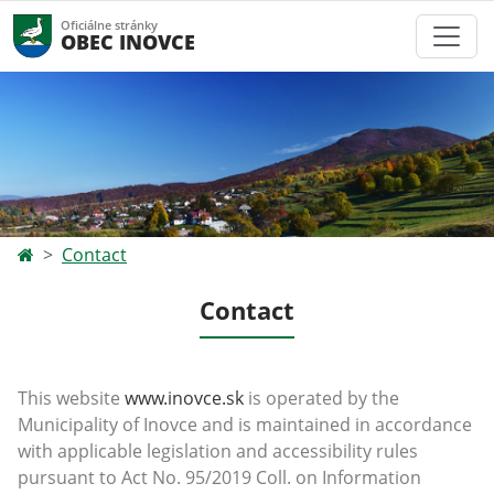
Oficiálne stránky
OBEC INOVCE
Contact
Contact
This website
www.inovce.sk
is operated by the
Municipality of Inovce and
is maintained in accordance
with applicable legislation and accessibility rules
pursuant to Act No. 95/2019 Coll. on Information