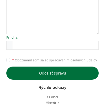
Príloha:
*
Oboznámil som sa so
spracúvaním osobných údajov
Odoslať správu
Rýchle odkazy
O obci
História