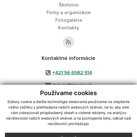
Školstvo
Firmy a organizácie
Fotogaléria
Kontakty
Kontaktné informácie
+421 56 6582 514
inovce@inovce.sk
Používame cookies
Súbory cookie a ďalšie technológie sledovania používame na zlepšenie
vášho zážitku z prehliadania našich webových stránok, na to, aby sme
využite možnosť získavania aktuálnych informácií s využitím RSS
,
vám zobrazovali prispôsobený obsah a cielené reklamy, na analýzu
návštevnosti našich webových stránok a na pochopenie toho, odkiaľ naši
CMS systém (redakčný) systém ECHELON 2,
Mapa stránok
,
web portál
,
návštevníci prichádzajú.
webhosting
,
webex.digital, s.r.o.
,
domény
,
registrácia domény
,
spoločnosť webex.digital, s.r.o.
,
technický prevádzkovateľ