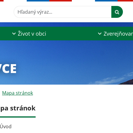
Hľadaný výraz...
Život v obci
Zverejňova
VCE
Mapa stránok
pa stránok
Úvod