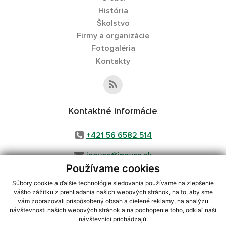
História
Školstvo
Firmy a organizácie
Fotogaléria
Kontakty
Kontaktné informácie
+421 56 6582 514
inovce@inovce.sk
Používame cookies
Súbory cookie a ďalšie technológie sledovania používame na zlepšenie
vášho zážitku z prehliadania našich webových stránok, na to, aby sme
využite možnosť získavania aktuálnych informácií s využitím RSS
,
vám zobrazovali prispôsobený obsah a cielené reklamy, na analýzu
CMS systém (redakčný) systém ECHELON 2,
Mapa stránok
,
web portál
,
návštevnosti našich webových stránok a na pochopenie toho, odkiaľ naši
návštevníci prichádzajú.
webhosting
,
webex.digital, s.r.o.
,
domény
,
registrácia domény
,