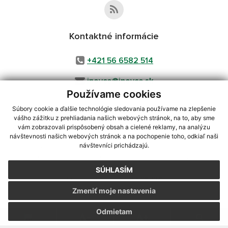
Kontaktné informácie
+421 56 6582 514
inovce@inovce.sk
Používame cookies
Súbory cookie a ďalšie technológie sledovania používame na zlepšenie
vášho zážitku z prehliadania našich webových stránok, na to, aby sme
využite možnosť získavania aktuálnych informácií s využitím RSS
,
vám zobrazovali prispôsobený obsah a cielené reklamy, na analýzu
CMS systém (redakčný) systém ECHELON 2,
Mapa stránok
,
web portál
,
návštevnosti našich webových stránok a na pochopenie toho, odkiaľ naši
návštevníci prichádzajú.
webhosting
,
webex.digital, s.r.o.
,
domény
,
registrácia domény
,
spoločnosť webex.digital, s.r.o.
,
technický prevádzkovateľ
SÚHLASÍM
Posledná aktualizácia:
05.08.2026
Zmeniť moje nastavenia
Vytlačiť stránku
|
Vyhlásenie o prístupnosti
Autorské práva
|
Cookies
Odmietam