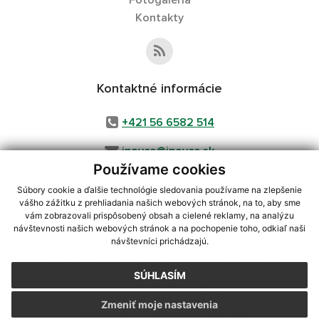
Fotogaléria
Kontakty
Kontaktné informácie
+421 56 6582 514
inovce@inovce.sk
Používame cookies
Súbory cookie a ďalšie technológie sledovania používame na zlepšenie
vášho zážitku z prehliadania našich webových stránok, na to, aby sme
využite možnosť získavania aktuálnych informácií s využitím RSS
,
vám zobrazovali prispôsobený obsah a cielené reklamy, na analýzu
CMS systém (redakčný) systém ECHELON 2,
Mapa stránok
,
web portál
,
návštevnosti našich webových stránok a na pochopenie toho, odkiaľ naši
návštevníci prichádzajú.
webhosting
,
webex.digital, s.r.o.
,
domény
,
registrácia domény
,
spoločnosť webex.digital, s.r.o.
,
technický prevádzkovateľ
SÚHLASÍM
Posledná aktualizácia:
05.08.2026
Zmeniť moje nastavenia
Vytlačiť stránku
|
Vyhlásenie o prístupnosti