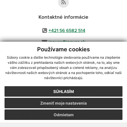
Kontaktné informácie
+421 56 6582 514
inovce@inovce.sk
Používame cookies
Súbory cookie a ďalšie technológie sledovania používame na zlepšenie
vášho zážitku z prehliadania našich webových stránok, na to, aby sme
využite možnosť získavania aktuálnych informácií s využitím RSS
,
vám zobrazovali prispôsobený obsah a cielené reklamy, na analýzu
CMS systém (redakčný) systém ECHELON 2,
Mapa stránok
,
web portál
,
návštevnosti našich webových stránok a na pochopenie toho, odkiaľ naši
návštevníci prichádzajú.
webhosting
,
webex.digital, s.r.o.
,
domény
,
registrácia domény
,
spoločnosť webex.digital, s.r.o.
,
technický prevádzkovateľ
SÚHLASÍM
Posledná aktualizácia:
05.08.2026
Zmeniť moje nastavenia
Vytlačiť stránku
|
Vyhlásenie o prístupnosti
Autorské práva
|
Cookies
Odmietam