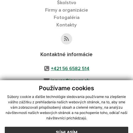
Školstvo
Firmy a organizácie
Fotogaléria
Kontakty
Kontaktné informácie
+421 56 6582 514
inovce@inovce.sk
Používame cookies
Súbory cookie a ďalšie technológie sledovania používame na zlepšenie
vášho zážitku z prehliadania našich webových stránok, na to, aby sme
využite možnosť získavania aktuálnych informácií s využitím RSS
,
vám zobrazovali prispôsobený obsah a cielené reklamy, na analýzu
návštevnosti našich webových stránok a na pochopenie toho, odkiaľ naši
CMS systém (redakčný) systém ECHELON 2,
Mapa stránok
,
web portál
,
návštevníci prichádzajú.
webhosting
,
webex.digital, s.r.o.
,
domény
,
registrácia domény
,
spoločnosť webex.digital, s.r.o.
,
technický prevádzkovateľ
SÚHLASÍM