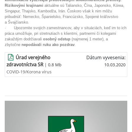
Rizikovými krajinami
aktuálne sú Taliansko, Čína, Japonsko, Kórea,
Singapur, Thajsko, Kambodža, Irán. Čoskoro však k nim môžu
pribudnúť: Nemecko, Španielsko, Francúzsko, Spojené kráľovstvo
a Švajčiarsko.
·
Upozornite svojich zamestnancov, aby v situáciách, keď im to ich
práca umožňuje, pri stretnutiach s klientmi, partnermi či kolegami
zakaždým dodržiavali
osobný odstup
(najmenej 1 meter), a
zbytočne
nepodávali ruku ako pozdrav
.
Úrad verejného
Dátum vyvesenia:
zdravotníctva SR
| 0.8 Mb
10.03.2020
COVID-19/Korona vírus