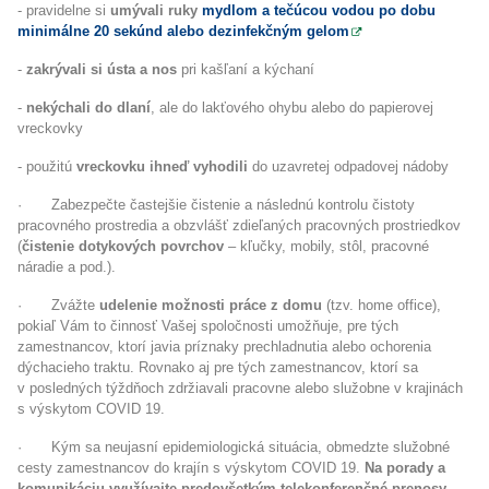
- pravidelne si
umývali ruky
mydlom a tečúcou vodou po dobu
minimálne 20 sekúnd alebo dezinfekčným gelom
-
zakrývali si ústa a nos
pri kašľaní a kýchaní
-
nekýchali do dlaní
, ale do lakťového ohybu alebo do papierovej
vreckovky
- použitú
vreckovku ihneď vyhodili
do uzavretej odpadovej nádoby
·
Zabezpečte častejšie čistenie a následnú kontrolu čistoty
pracovného prostredia a obzvlášť zdieľaných pracovných prostriedkov
(
čistenie dotykových povrchov
– kľučky, mobily, stôl, pracovné
náradie a pod.).
·
Zvážte
udelenie možnosti práce z domu
(tzv. home office),
pokiaľ Vám to činnosť Vašej spoločnosti umožňuje, pre tých
zamestnancov, ktorí javia príznaky prechladnutia alebo ochorenia
dýchacieho traktu. Rovnako aj pre tých zamestnancov, ktorí sa
v posledných týždňoch zdržiavali pracovne alebo služobne v krajinách
s výskytom COVID 19.
·
Kým sa neujasní epidemiologická situácia, obmedzte služobné
cesty zamestnancov do krajín s výskytom COVID 19.
Na porady a
komunikáciu využívajte predovšetkým telekonferenčné prenosy.