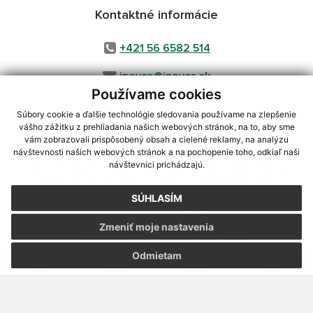
Kontaktné informácie
+421 56 6582 514
inovce@inovce.sk
Používame cookies
Súbory cookie a ďalšie technológie sledovania používame na zlepšenie
vášho zážitku z prehliadania našich webových stránok, na to, aby sme
využite možnosť získavania aktuálnych informácií s využitím RSS
,
vám zobrazovali prispôsobený obsah a cielené reklamy, na analýzu
návštevnosti našich webových stránok a na pochopenie toho, odkiaľ naši
CMS systém (redakčný) systém ECHELON 2,
Mapa stránok
,
web portál
,
návštevníci prichádzajú.
webhosting
,
webex.digital, s.r.o.
,
domény
,
registrácia domény
,
spoločnosť webex.digital, s.r.o.
,
technický prevádzkovateľ
SÚHLASÍM
Posledná aktualizácia:
05.08.2026
Zmeniť moje nastavenia
Vytlačiť stránku
|
Vyhlásenie o prístupnosti
Autorské práva
|
Cookies
Odmietam
webdesign
|