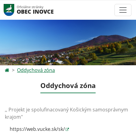
Oficiálne stránky
OBEC INOVCE
Oddychová zóna
Oddychová zóna
,, Projekt je spolufinacovaný Košickým samosprávnym
krajom"
https://web.vucke.sk/sk/