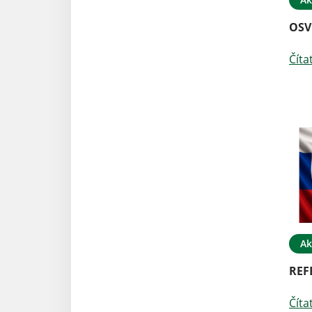
OSV
Číta
Ak
REF
Číta