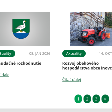
tuality
08. JAN 2026
Aktuality
14. OKT
audačné rozhodnutie
Rozvoj obehového
hospodárstva obce Inovc
ť ďalej
Čítať ďalej
1
2
3
>