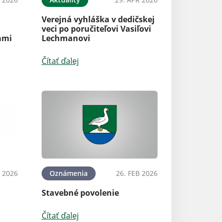
Verejná vyhláška v dedičskej
veci po poručiteľovi Vasiľovi
ami
Lechmanovi
Čítať ďalej
 2026
Oznámenia
26. FEB 2026
Stavebné povolenie
Čítať ďalej