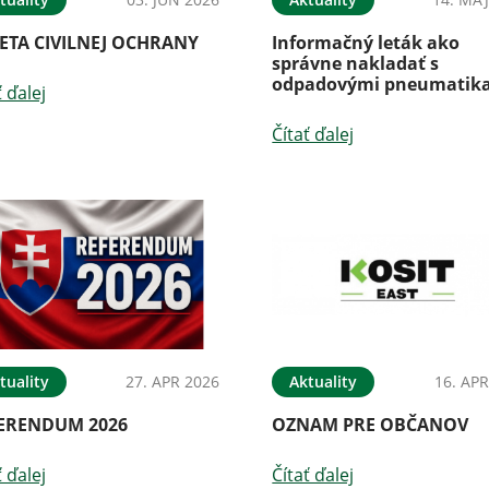
ETA CIVILNEJ OCHRANY
Informačný leták ako
správne nakladať s
odpadovými pneumatik
ť ďalej
Čítať ďalej
tuality
27. APR 2026
Aktuality
16. APR
ERENDUM 2026
OZNAM PRE OBČANOV
ť ďalej
Čítať ďalej