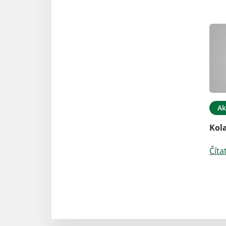
Ak
Kol
Číta