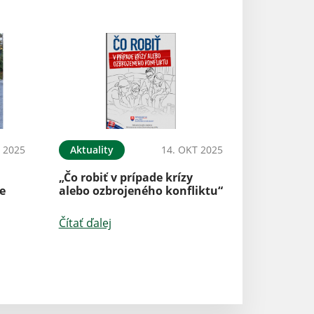
 2025
Aktuality
14. OKT 2025
„Čo robiť v prípade krízy
e
alebo ozbrojeného konfliktu“
Čítať ďalej