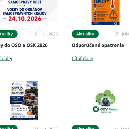
tuality
21. JÚL 2026
Aktuality
25. JÚ
by do OSO a OSK 2026
Odporúčané opatrenia
ť ďalej
Čítať ďalej
tuality
03. JÚN 2026
Aktuality
14. MÁJ