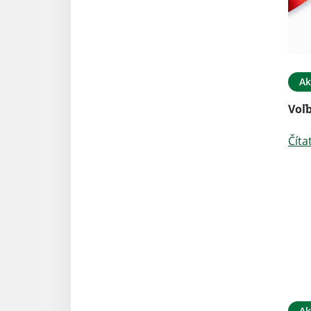
Ak
Voľ
Číta
Ak