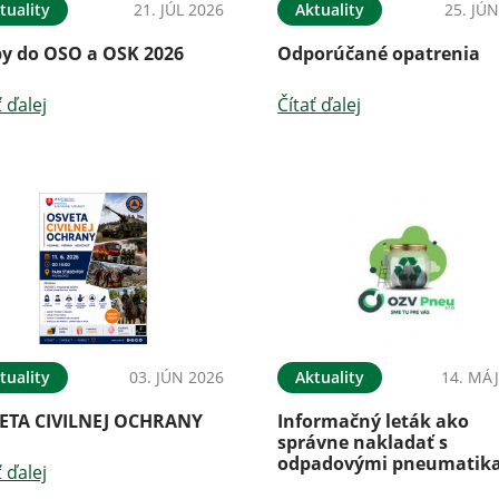
tuality
21. JÚL 2026
Aktuality
25. JÚ
by do OSO a OSK 2026
Odporúčané opatrenia
ť ďalej
Čítať ďalej
tuality
03. JÚN 2026
Aktuality
14. MÁJ
ETA CIVILNEJ OCHRANY
Informačný leták ako
správne nakladať s
odpadovými pneumatik
ť ďalej