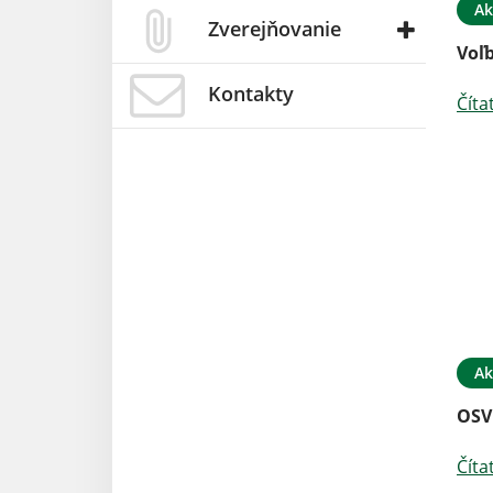
Ak
Zverejňovanie
Voľ
Kontakty
Číta
Ak
OSV
Číta