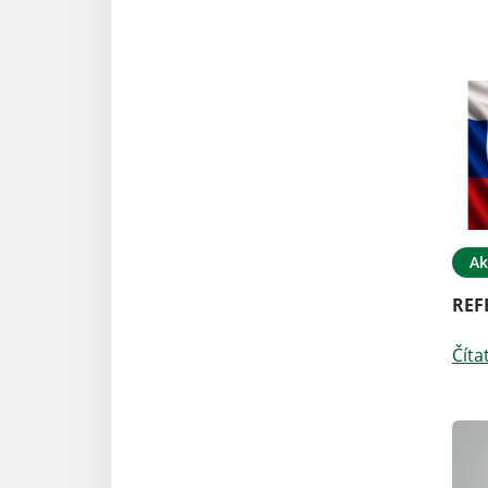
Ak
REF
Číta