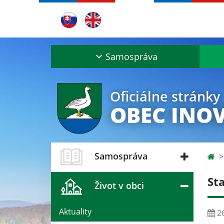
Samospráva
Oficiálne stránky
OBEC INO
Samospráva
St
Život v obci
Aktuality
26