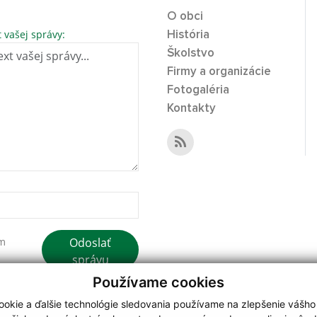
O obci
t vašej správy:
História
Školstvo
Firmy a organizácie
Fotogaléria
Kontakty
Odoslať
ím
správu
Používame cookies
okie a ďalšie technológie sledovania používame na zlepšenie vášho