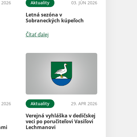
N 2026
Aktuality
03. JÚN 2026
Letná sezóna v
Sobraneckých kúpeľoch
Čítať ďalej
 2026
Aktuality
29. APR 2026
Verejná vyhláška v dedičskej
veci po poručiteľovi Vasiľovi
ami
Lechmanovi