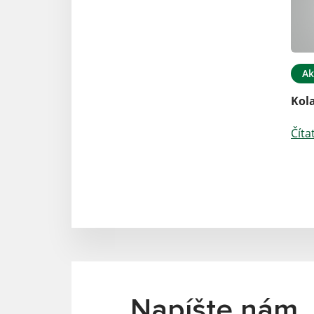
Ak
Kol
Číta
Napíšte nám