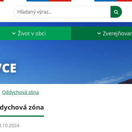
Hľadaný výraz...
Život v obci
Zverejňova
VCE
Oddychová zóna
dychová zóna
.10.2024