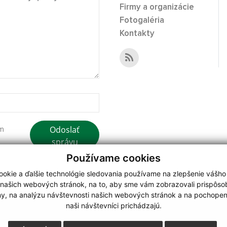
Firmy a organizácie
Fotogaléria
Kontakty
Odoslať
ím
správu
Používame cookies
okie a ďalšie technológie sledovania používame na zlepšenie vášho
 našich webových stránok, na to, aby sme vám zobrazovali prispôs
my, na analýzu návštevnosti našich webových stránok a na pochopeni
webdesign
|
naši návštevníci prichádzajú.
.
,
o.
,