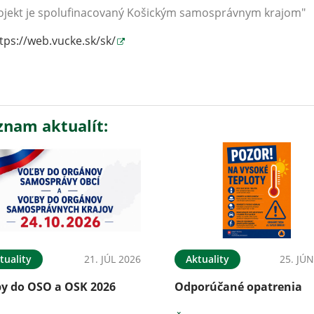
rojekt je spolufinacovaný Košickým samosprávnym krajom"
tps://web.vucke.sk/sk/
znam aktualít:
tuality
21. JÚL 2026
Aktuality
25. JÚ
by do OSO a OSK 2026
Odporúčané opatrenia