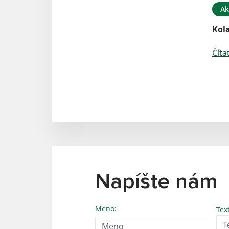
Ak
Kol
Číta
Napíšte nám
Meno:
Tex