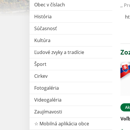
Obec v číslach
,, P
História
ht
Súčasnosť
Kultúra
Zo
Ľudové zvyky a tradície
Šport
Cirkev
Fotogaléria
Videogaléria
Ak
Zaujímavosti
Voľ
☆ Mobilná aplikácia obce