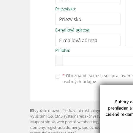
Priezvisko:
E-mailová adresa:
Príloha:
*
Oboznámil som sa so
spracúvan
osobných údajov
Súbory co
prehliadania
využite možnosť získavania aktuálnych informácií s
cielené rekla
využitím RSS
, CMS systém (redakčný) systém ECHELON 2,
Mapa stránok
,
web portál
,
webhosting
,
webex.digital, s.r.o
domény
,
registrácia domény
,
spoločnosť webex.digital, s.r.
technický prevádzkovateľ