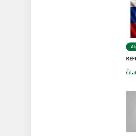
Ak
REF
Číta