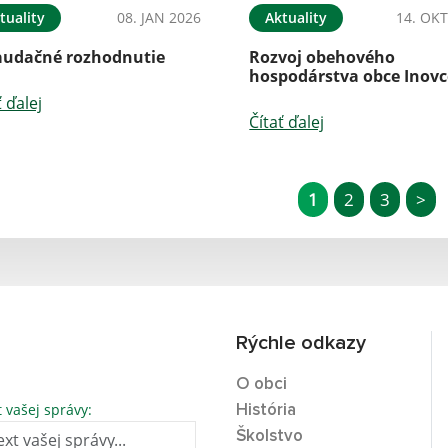
tuality
08. JAN 2026
Aktuality
14. OKT
audačné rozhodnutie
Rozvoj obehového
hospodárstva obce Inovc
ť ďalej
Čítať ďalej
1
2
3
>
Rýchle odkazy
O obci
t vašej správy:
História
Školstvo