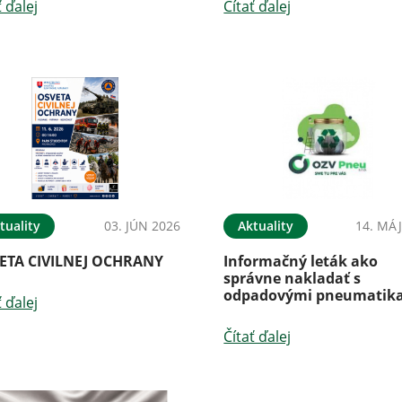
ť ďalej
Čítať ďalej
tuality
03. JÚN 2026
Aktuality
14. MÁJ
ETA CIVILNEJ OCHRANY
Informačný leták ako
správne nakladať s
odpadovými pneumatik
ť ďalej
Čítať ďalej