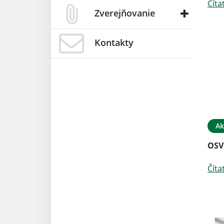
Číta
Zverejňovanie
Kontakty
Ak
OSV
Číta