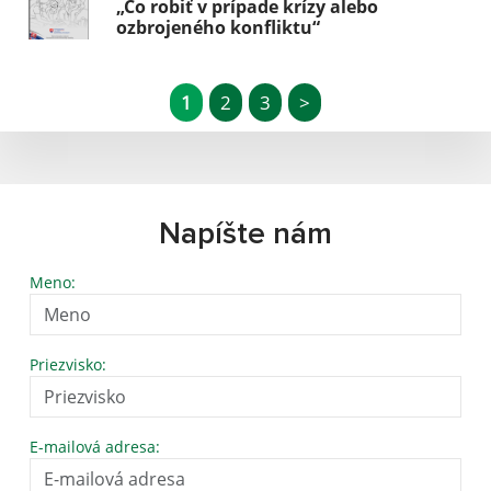
„Čo robiť v prípade krízy alebo
ozbrojeného konfliktu“
1
2
3
>
Napíšte nám
Meno:
Priezvisko:
E-mailová adresa: