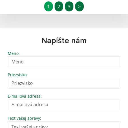
1
2
3
>
Napíšte nám
Meno:
Priezvisko:
E-mailová adresa:
Text vašej správy: