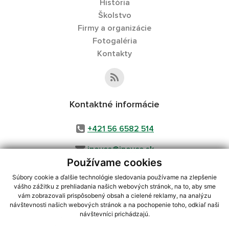
História
Školstvo
Firmy a organizácie
Fotogaléria
Kontakty
Kontaktné informácie
+421 56 6582 514
inovce@inovce.sk
Používame cookies
Súbory cookie a ďalšie technológie sledovania používame na zlepšenie
vášho zážitku z prehliadania našich webových stránok, na to, aby sme
využite možnosť získavania aktuálnych informácií s využitím RSS
,
vám zobrazovali prispôsobený obsah a cielené reklamy, na analýzu
CMS systém (redakčný) systém ECHELON 2,
Mapa stránok
,
web portál
,
návštevnosti našich webových stránok a na pochopenie toho, odkiaľ naši
návštevníci prichádzajú.
webhosting
,
webex.digital, s.r.o.
,
domény
,
registrácia domény
,
spoločnosť webex.digital, s.r.o.
,
technický prevádzkovateľ